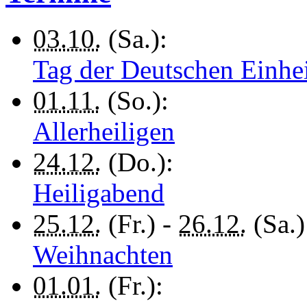
03.10.
(Sa.):
Tag der Deutschen Einhe
01.11.
(So.):
Allerheiligen
24.12.
(Do.):
Heiligabend
25.12.
(Fr.) -
26.12.
(Sa.)
Weihnachten
01.01.
(Fr.):