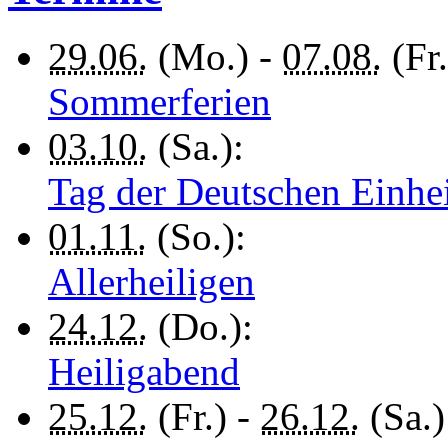
29.06.
(Mo.) -
07.08.
(Fr.
Sommerferien
03.10.
(Sa.):
Tag der Deutschen Einhe
01.11.
(So.):
Allerheiligen
24.12.
(Do.):
Heiligabend
25.12.
(Fr.) -
26.12.
(Sa.)