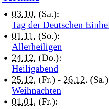
03.10.
(Sa.):
Tag der Deutschen Einhe
01.11.
(So.):
Allerheiligen
24.12.
(Do.):
Heiligabend
25.12.
(Fr.) -
26.12.
(Sa.)
Weihnachten
01.01.
(Fr.):