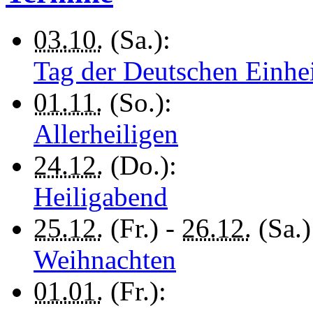
03.10.
(Sa.):
Tag der Deutschen Einhe
01.11.
(So.):
Allerheiligen
24.12.
(Do.):
Heiligabend
25.12.
(Fr.) -
26.12.
(Sa.)
Weihnachten
01.01.
(Fr.):