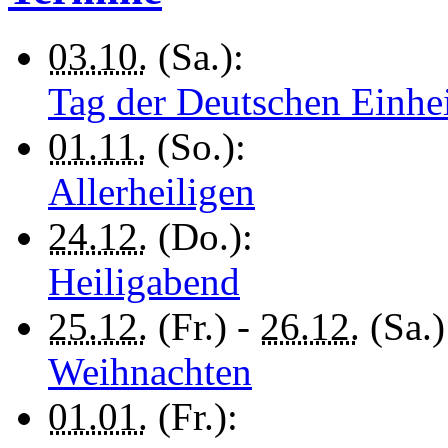
03.10.
(Sa.):
Tag der Deutschen Einhe
01.11.
(So.):
Allerheiligen
24.12.
(Do.):
Heiligabend
25.12.
(Fr.) -
26.12.
(Sa.)
Weihnachten
01.01.
(Fr.):