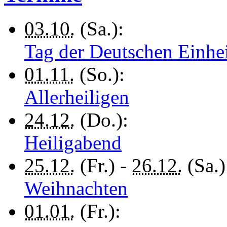
03.10.
(Sa.):
Tag der Deutschen Einhe
01.11.
(So.):
Allerheiligen
24.12.
(Do.):
Heiligabend
25.12.
(Fr.) -
26.12.
(Sa.)
Weihnachten
01.01.
(Fr.):